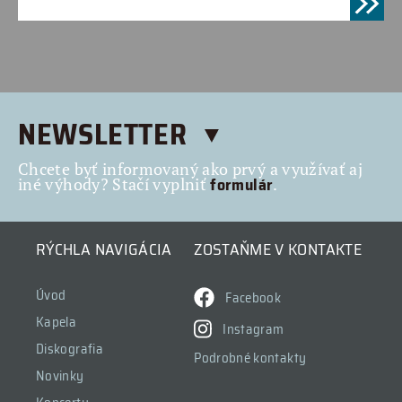
NEWSLETTER
Chcete byť informovaný ako prvý a využívať aj
formulár
iné výhody? Stačí vyplniť
.
RÝCHLA NAVIGÁCIA
ZOSTAŇME V KONTAKTE
Úvod
Facebook
Kapela
Instagram
Diskografia
Podrobné kontakty
Novinky