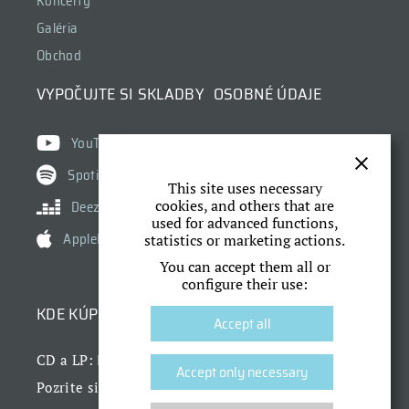
Koncerty
Galéria
Obchod
VYPOČUJTE SI SKLADBY
OSOBNÉ ÚDAJE
Ochrana osobných údajov
YouTube
Cookies
Spotify
This site uses necessary
Nastavenie cookies
cookies, and others that are
Deezer
used for advanced functions,
AppleMusic
statistics or marketing actions.
You can accept them all or
configure their use:
KDE KÚPIŤ
Accept all
Dr. Horák
CD a LP:
Accept only necessary
náš obchod
Pozrite si aj