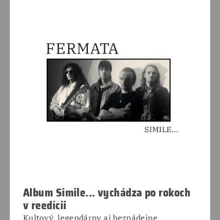
Album Simile... vychádza po rokoch
v reedícii
Kultový, legendárny aj beznádejne