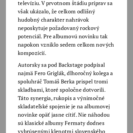
televíziu. V prvotnom štádiu príprav sa
však ukázalo, že celkom odlišný
hudobný charakter nahrávok
neposkytuje požadovaný rockový
potenciál. Pre albumovú novinku tak
napokon vzniklo sedem celkom nových
kompozícií.
Autorsky sa pod Backstage podpísal
najmä Fero Griglák, dlhoročný kolega a
spoluhráč Tomáš Berka prispel tromi
skladbami, ktoré spoločne dotvorili.
Táto synergia, rukopis a výnimočné
skladateľské spojenie je na albumovej
novinke opäť jasne cítiť. Nie náhodou
sú klasické albumy Fermaty dodnes
vybrúsenými klenotmi slovenského