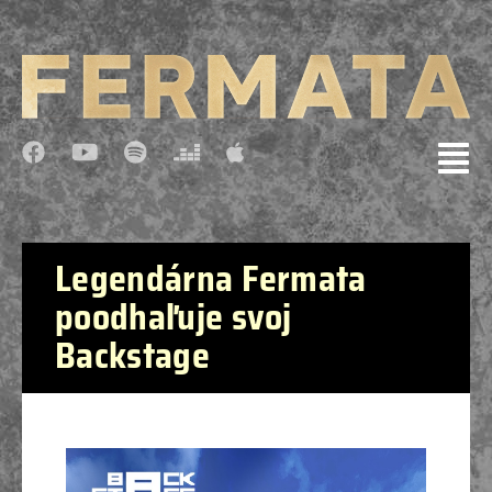
Legendárna Fermata
poodhaľuje svoj
Backstage