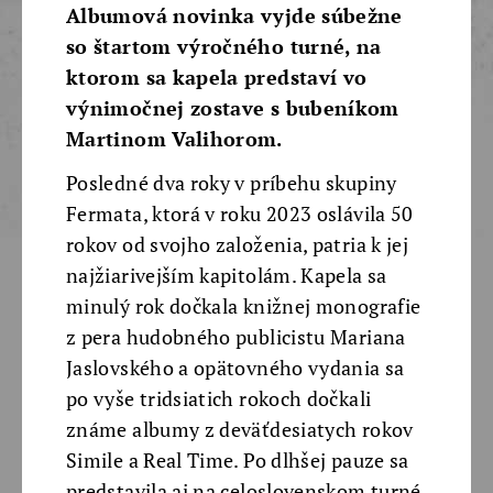
Albumová novinka vyjde súbežne
so štartom výročného turné, na
ktorom sa kapela predstaví vo
výnimočnej zostave s bubeníkom
Martinom Valihorom.
Posledné dva roky v príbehu skupiny
Fermata, ktorá v roku 2023 oslávila 50
rokov od svojho založenia, patria k jej
najžiarivejším kapitolám. Kapela sa
minulý rok dočkala knižnej monografie
z pera hudobného publicistu Mariana
Jaslovského a opätovného vydania sa
po vyše tridsiatich rokoch dočkali
známe albumy z deväťdesiatych rokov
Simile a Real Time. Po dlhšej pauze sa
predstavila aj na celoslovenskom turné,