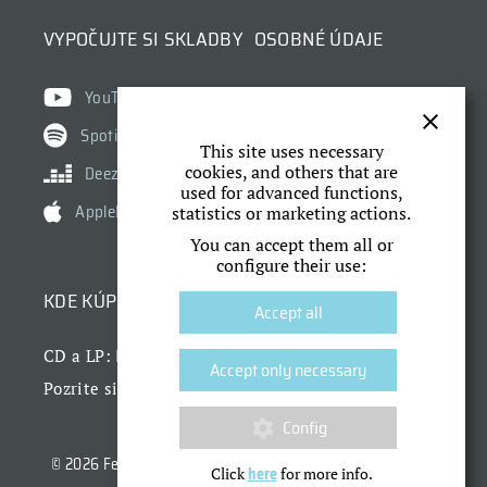
VYPOČUJTE SI SKLADBY
OSOBNÉ ÚDAJE
Ochrana osobných údajov
YouTube
Cookies
Spotify
This site uses necessary
Nastavenie cookies
cookies, and others that are
Deezer
used for advanced functions,
AppleMusic
statistics or marketing actions.
You can accept them all or
configure their use:
KDE KÚPIŤ
Accept all
Dr. Horák
CD a LP:
Accept only necessary
náš obchod
Pozrite si aj
Config
© 2026 Fermata, Fero Griglák a
Dr. Horák
| Dizajn a CMS:
here
Click
for more info.
Xion