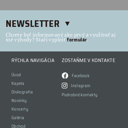
NEWSLETTER
Chcete byť informovaný ako prvý a využívať aj
formulár
iné výhody? Stačí vyplniť
.
RÝCHLA NAVIGÁCIA
ZOSTAŇME V KONTAKTE
Úvod
Facebook
Kapela
Instagram
Diskografia
Podrobné kontakty
Novinky
Koncerty
Galéria
Obchod