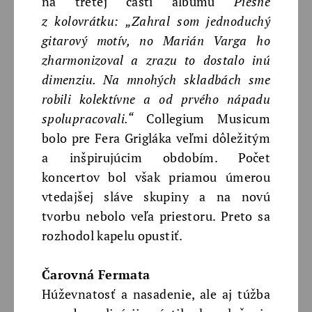
na tretej časti albumu
Piesne
z kolovrátku: „Zahral som jednoduchý
gitarový motív, no Marián Varga ho
zharmonizoval a zrazu to dostalo inú
dimenziu. Na mnohých skladbách sme
robili kolektívne a od prvého nápadu
spolupracovali.“
Collegium Musicum
bolo pre Fera Grigláka veľmi dôležitým
a inšpirujúcim obdobím. Počet
koncertov bol však priamou úmerou
vtedajšej sláve skupiny a na novú
tvorbu nebolo veľa priestoru. Preto sa
rozhodol kapelu opustiť.
Čarovná Fermata
Húževnatosť a nasadenie, ale aj túžba