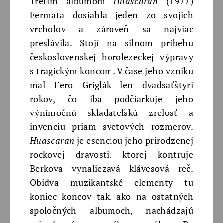
Tretím albumom
Huascaran
(1977)
Fermata dosiahla jeden zo svojich
vrcholov a zároveň sa najviac
preslávila. Stojí na silnom príbehu
československej horolezeckej výpravy
s tragickým koncom. V čase jeho vzniku
mal Fero Griglák len dvadsaťštyri
rokov, čo iba podčiarkuje jeho
výnimočnú skladateľskú zrelosť a
invenciu priam svetových rozmerov.
Huascaran
je esenciou jeho prirodzenej
rockovej dravosti, ktorej kontruje
Berkova vynaliezavá klávesová reč.
Obidva muzikantské elementy tu
koniec koncov tak, ako na ostatných
spoločných albumoch, nachádzajú