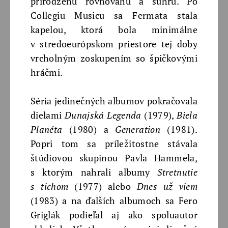
prirodzenú rovnováhu a súhru. Po
Collegiu Musicu sa Fermata stala
kapelou, ktorá bola minimálne
v stredoeurópskom priestore tej doby
vrcholným zoskupením so špičkovými
hráčmi.
Séria jedinečných albumov pokračovala
dielami
Dunajská Legenda
(1979),
Biela
Planéta
(1980) a
Generation
(1981).
Popri tom sa príležitostne stávala
štúdiovou skupinou Pavla Hammela,
s ktorým nahrali albumy
Stretnutie
s tichom
(1977) alebo
Dnes už viem
(1983) a na ďalších albumoch sa Fero
Griglák podieľal aj ako spoluautor