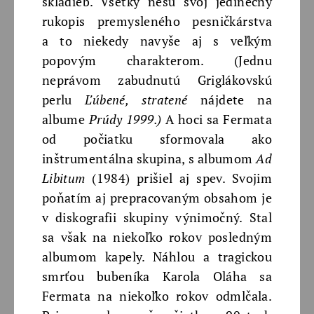
skladieb. Všetky nesú svoj jedinečný
rukopis premysleného pesničkárstva
a to niekedy navyše aj s veľkým
popovým charakterom. (Jednu
neprávom zabudnutú Griglákovskú
perlu
Ľúbené, stratené
nájdete na
albume
Prúdy 1999.)
A hoci sa Fermata
od počiatku sformovala ako
inštrumentálna skupina, s albumom
Ad
Libitum
(1984) prišiel aj spev. Svojim
poňatím aj prepracovaným obsahom je
v diskografii skupiny výnimočný. Stal
sa však na niekoľko rokov posledným
albumom kapely. Náhlou a tragickou
smrťou bubeníka Karola Oláha sa
Fermata na niekoľko rokov odmlčala.