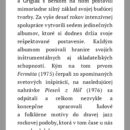
a Griglák s Berkom na ňom postavili
mimoriadne silný základ svojej budúcej
tvorby. Za vyše desať rokov intenzívnej
spolupráce vytvorili sedem jedinečných
albumov, ktoré si dodnes držia svoje
rešpektované postavenie. Každým
albumom posúvali hranice svojich
inštrumentálnych aj skladateľských
schopností. Kým na tom prvom
Fermáta
(1975) čerpali zo spomínaných
svetových inšpirácií, na nasledujúcej
nahrávke
Pieseň z Hôľ
(1976) sa
odpútali a celkom nezvykle a
koncepčne spracovali ľudové
a folklórne motívy do dravej jazz
rockovej podoby, ktorá v tom čase u nás