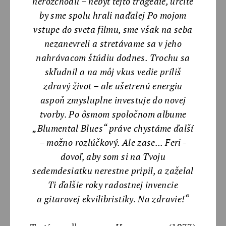
nerozchodil – nebyť tejto tragédie, určite
by sme spolu hrali naďalej Po mojom
vstupe do sveta filmu, sme však na seba
nezanevreli a stretávame sa v jeho
nahrávacom štúdiu dodnes. Trochu sa
skľudnil a na môj vkus vedie príliš
zdravý život – ale ušetrenú energiu
aspoň zmysluplne investuje do novej
tvorby. Po ôsmom spoločnom albume
„Blumental Blues“ práve chystáme ďalší
– možno rozlúčkový. Ale zase... Feri -
dovoľ, aby som si na Tvoju
sedemdesiatku nerestne pripil, a zaželal
Ti ďalšie roky radostnej invencie
a gitarovej ekvilibristiky. Na zdravie!“