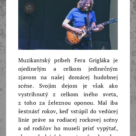
Muzikantský príbeh Fera Grigláka je
ojedinelým a celkom jedinečným
zjavom na našej domácej hudobnej
scéne. Svojim dejom je však ako
vystrihnutý z celkom iného sveta,
z toho za železnou oponou. Mal iba
šestnásť rokov, keď vstúpil do vedúcej
línie práve sa rodiacej rockovej scény
a od rodičov ho museli prísť vypýtať,