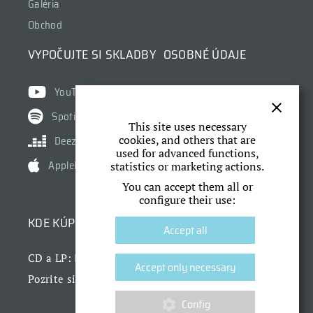
Galéria
Obchod
VYPOČUJTE SI SKLADBY
OSOBNÉ ÚDAJE
Ochrana osobných údajov
YouTube
Cookies
Spotify
This site uses necessary
Nastavenie cookies
cookies, and others that are
Deezer
used for advanced functions,
AppleMusic
statistics or marketing actions.
You can accept them all or
configure their use:
KDE KÚPIŤ
Accept all
Dr. Horák
CD a LP:
Accept only necessary
náš obchod
Pozrite si aj
Config