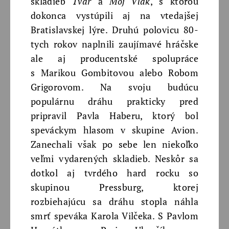
skladieb
Tvár
a
Môj Vlak
, s ktorou
dokonca vystúpili aj na vtedajšej
Bratislavskej lýre. Druhú polovicu 80-
tych rokov naplnili zaujímavé hráčske
ale aj producentské spolupráce
s Marikou Gombitovou alebo Robom
Grigorovom. Na svoju budúcu
populárnu dráhu prakticky pred
pripravil Pavla Haberu, ktorý bol
speváckym hlasom v skupine Avion.
Zanechali však po sebe len niekoľko
veľmi vydarených skladieb. Neskôr sa
dotkol aj tvrdého hard rocku so
skupinou Pressburg, ktorej
rozbiehajúcu sa dráhu stopla náhla
smrť speváka Karola Vilčeka. S Pavlom