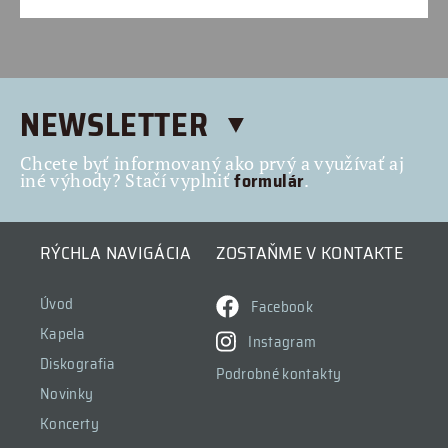
NEWSLETTER
Chcete byť informovaný ako prvý a využívať aj
formulár
iné výhody? Stačí vyplniť
.
RÝCHLA NAVIGÁCIA
ZOSTAŇME V KONTAKTE
Úvod
Facebook
Kapela
Instagram
Diskografia
Podrobné kontakty
Novinky
Koncerty