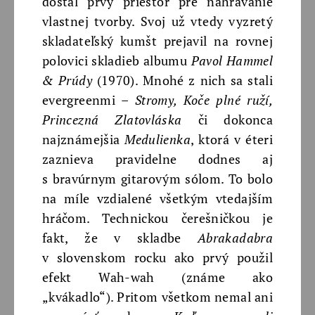
dostal prvý priestor pre nahrávanie
vlastnej tvorby. Svoj už vtedy vyzretý
skladateľský kumšt prejavil na rovnej
polovici skladieb albumu
Pavol Hammel
& Prúdy
(1970). Mnohé z nich sa stali
evergreenmi –
Stromy, Koče plné ruží,
Princezná Zlatovláska
či dokonca
najznámejšia
Medulienka
, ktorá v éteri
zaznieva pravidelne dodnes aj
s bravúrnym gitarovým sólom. To bolo
na míle vzdialené všetkým vtedajším
hráčom. Technickou čerešničkou je
fakt, že v skladbe
Abrakadabra
v slovenskom rocku ako prvý použil
efekt Wah-wah (známe ako
„kvákadlo“). Pritom všetkom nemal ani