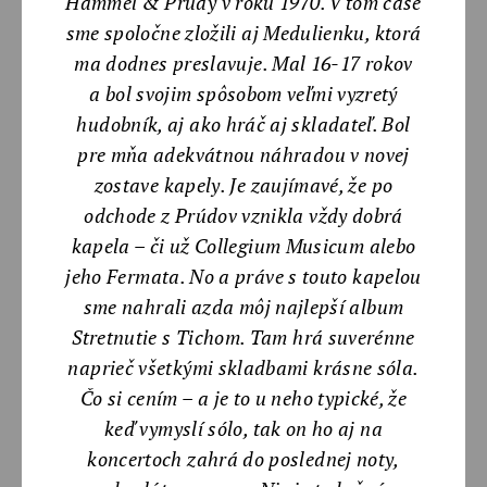
Hammel & Prúdy v roku 1970. V tom čase
sme spoločne zložili aj Medulienku, ktorá
ma dodnes preslavuje. Mal 16-17 rokov
a bol svojim spôsobom veľmi vyzretý
hudobník, aj ako hráč aj skladateľ. Bol
pre mňa adekvátnou náhradou v novej
zostave kapely. Je zaujímavé, že po
odchode z Prúdov vznikla vždy dobrá
kapela – či už Collegium Musicum alebo
jeho Fermata. No a práve s touto kapelou
sme nahrali azda môj najlepší album
Stretnutie s Tichom. Tam hrá suverénne
naprieč všetkými skladbami krásne sóla.
Čo si cením – a je to u neho typické, že
keď vymyslí sólo, tak on ho aj na
koncertoch zahrá do poslednej noty,