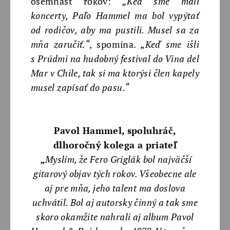
osemnásť rokov:
„Keď sme mali
koncerty, Paľo Hammel ma bol vypýtať
od rodičov, aby ma pustili. Musel sa za
mňa zaručiť.“
, spomína. „
Keď sme išli
s Prúdmi na hudobný festival do Vina del
Mar v Chile, tak si ma ktorýsi člen kapely
musel zapísať do pasu.“
Pavol Hammel, spoluhráč,
dlhoročný kolega a priateľ
„
Myslím, že Fero Griglák bol najväčší
gitarový objav tých rokov. Všeobecne ale
aj pre mňa, jeho talent ma doslova
uchvátil. Bol aj autorsky činný a tak sme
skoro okamžite nahrali aj album Pavol