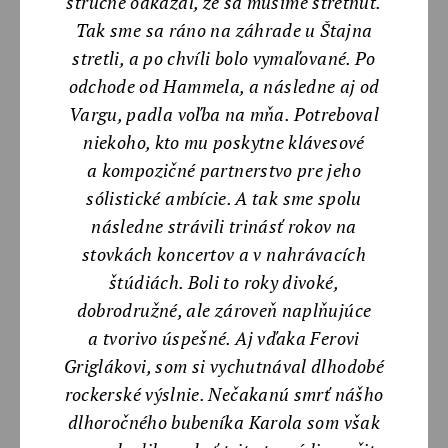
stručne odkázal, že sa musíme stretnúť.
Tak sme sa ráno na záhrade
u Štajna
stretli, a po chvíli bolo vymaľované. Po
odchode od Hammela, a následne aj od
Vargu, padla voľba na mňa. Potreboval
niekoho, kto mu poskytne klávesové
a kompozičné partnerstvo pre jeho
sólistické ambície. A tak sme spolu
následne strávili trinásť rokov na
stovkách koncertov a v nahrávacích
štúdiách. Boli to roky divoké,
dobrodružné, ale zároveň naplňujúce
a tvorivo úspešné. Aj vďaka Ferovi
Griglákovi, som si vychutnával dlhodobé
rockerské výslnie. Nečakanú smrť nášho
dlhoročného bubeníka Karola som však