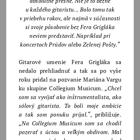
absolútne presne. Nie je to bežné
u každého gitaristu... Bolo tomu tak
v priebehu rokov, ale najmä v súčasnosti
si svoje pôsobenie bez Fera Grigláka
neviem predstaviť. Napríklad pri
koncertoch Prúdov alebo Zelenej Pošty.“
Gitarové umenie Fera Grigláka sa
nedalo prehliadnuť a tak sa po vyše
roku pridal na pozvanie Mariána Vargu
ku skupine Collegium Musicum.
„Chcel
som sa vyvíjať ako inštrumentalista, ako
sólový gitarista. To boli moje ambície
a tak som ponuku prijal.“
, približuje.
„Na Collegium Musicum som sa chodil
pozerať s úctou a veľkým obdivom. Mal