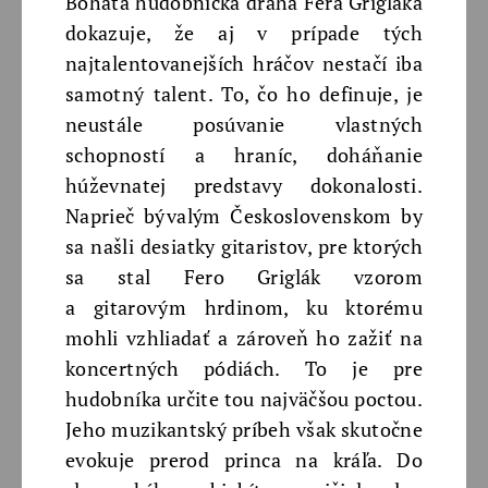
Bohatá hudobnícka dráha Fera Grigláka
dokazuje, že aj v prípade tých
najtalentovanejších hráčov nestačí iba
samotný talent. To, čo ho definuje, je
neustále posúvanie vlastných
schopností a hraníc, doháňanie
húževnatej predstavy dokonalosti.
Naprieč bývalým Československom by
sa našli desiatky gitaristov, pre ktorých
sa stal Fero Griglák vzorom
a gitarovým hrdinom, ku ktorému
mohli vzhliadať a zároveň ho zažiť na
koncertných pódiách. To je pre
hudobníka určite tou najväčšou poctou.
Jeho muzikantský príbeh však skutočne
evokuje prerod princa na kráľa. Do