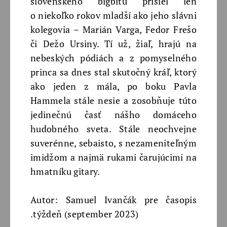
slovenského bigbítu prišiel len
o niekoľko rokov mladší ako jeho slávni
kolegovia – Marián Varga, Fedor Frešo
či Dežo Ursiny. Tí už, žiaľ, hrajú na
nebeských pódiách a z pomyselného
princa sa dnes stal skutočný kráľ, ktorý
ako jeden z mála, po boku Pavla
Hammela stále nesie a zosobňuje túto
jedinečnú časť nášho domáceho
hudobného sveta. Stále neochvejne
suverénne, sebaisto, s nezameniteľným
imidžom a najmä rukami čarujúcimi na
hmatníku gitary.
Autor: Samuel Ivančák pre časopis
.týždeň (september 2023)