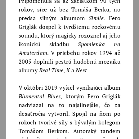
Pripomenula sa až začiatkom 90-tych
rokov, síce už bez Tomáša Berku, no
predsa silným albumom
Simile.
Fero
Griglák dospel k tvrdšiemu rockovému
soundu, ktorý magicky rozoznel aj jeho
ikonickú skladbu
Spomienka na
Amsterdam
. V priebehu rokov 1994 až
2005 doplnili pestrú hudobnú mozaiku
albumy
Real Time, X
a
Next.
V októbri 2019 vyšiel vynikajúci album
Blumental Blues
, ktorým Fero Griglák
nadviazal na to najsilnejšie, čo za
desaťročia vytvoril. Spojil na ňom po
rokoch tvorivé sily s bývalým kolegom
Tomášom Berkom. Autorský tandem