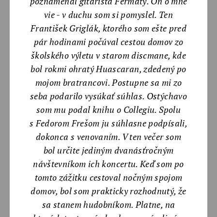
poznamenal gitarista Fermaty. On o mne
vie - v duchu som si pomyslel. Ten
František Griglák, ktorého som ešte pred
pár hodinami počúval cestou domov zo
školského výletu v starom discmane, kde
bol rokmi ohratý Huascaran, zdedený po
mojom bratrancovi. Postupne sa mi zo
seba podarilo vysúkať súhlas. Ostýchavo
som mu podal knihu o Collegiu. Spolu
s Fedorom Frešom ju súhlasne podpísali,
dokonca s venovaním. V ten večer som
bol určite jediným dvanásťročným
návštevníkom ich koncertu. Keď som po
tomto zážitku cestoval nočným spojom
domov, bol som prakticky rozhodnutý, že
sa stanem hudobníkom. Platne, na