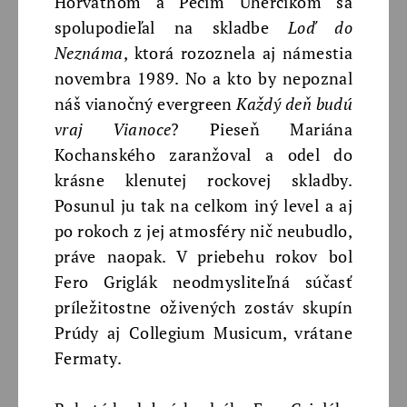
Horváthom a Pecim Uherčíkom sa
spolupodieľal na skladbe
Loď do
Neznáma
, ktorá rozoznela aj námestia
novembra 1989. No a kto by nepoznal
náš vianočný evergreen
Každý deň budú
vraj Vianoce
? Pieseň Mariána
Kochanského zaranžoval a odel do
krásne klenutej rockovej skladby.
Posunul ju tak na celkom iný level a aj
po rokoch z jej atmosféry nič neubudlo,
práve naopak. V priebehu rokov bol
Fero Griglák neodmysliteľná súčasť
príležitostne oživených zostáv skupín
Prúdy aj Collegium Musicum, vrátane
Fermaty.