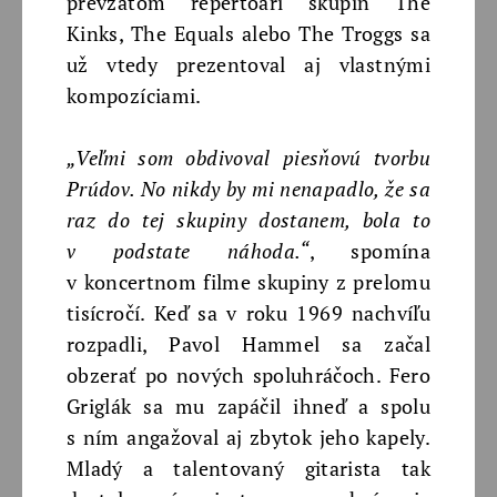
prevzatom repertoári skupín The
Kinks, The Equals alebo The Troggs sa
už vtedy prezentoval aj vlastnými
kompozíciami.
„Veľmi som obdivoval piesňovú tvorbu
Prúdov. No nikdy by mi nenapadlo, že sa
raz do tej skupiny dostanem, bola to
v podstate náhoda.“
, spomína
v koncertnom filme skupiny z prelomu
tisícročí. Keď sa v roku 1969 nachvíľu
rozpadli, Pavol Hammel sa začal
obzerať po nových spoluhráčoch. Fero
Griglák sa mu zapáčil ihneď a spolu
s ním angažoval aj zbytok jeho kapely.
Mladý a talentovaný gitarista tak