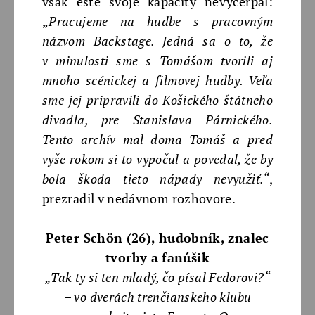
však ešte svoje kapacity nevyčerpal:
„
Pracujeme na hudbe s pracovným
názvom Backstage. Jedná sa o to, že
v minulosti sme s Tomášom tvorili aj
mnoho scénickej a filmovej hudby. Veľa
sme jej pripravili do Košického štátneho
divadla, pre Stanislava Párnického.
Tento archív mal doma Tomáš a pred
vyše rokom si to vypočul a povedal, že by
bola škoda tieto nápady nevyužiť.“
,
prezradil v nedávnom rozhovore.
Peter Schön (26), hudobník, znalec
tvorby a fanúšik
„Tak ty si ten mladý, čo písal Fedorovi?“
– vo dverách trenčianskeho klubu