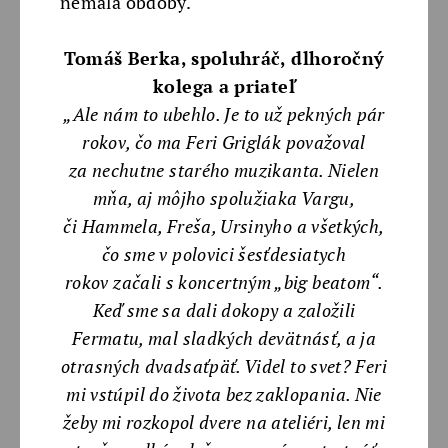
nemala obdoby.
Tomáš Berka, spoluhráč, dlhoročný
kolega a priateľ
„Ale nám to ubehlo. Je to už pekných pár
rokov, čo ma Feri Griglák považoval
za
nechutne starého muzikanta. Nielen
mňa, aj môjho spolužiaka Vargu,
či
Hammela, Freša, Ursinyho a všetkých,
čo sme v polovici šesťdesiatych
rokov
začali s koncertným „big beatom“.
Keď sme sa dali dokopy a založili
Fermatu,
mal sladkých devätnásť, a ja
otrasných dvadsaťpäť. Videl to svet?
Feri
mi vstúpil do života bez zaklopania. Nie
žeby mi rozkopol dvere na ateliéri,
len mi