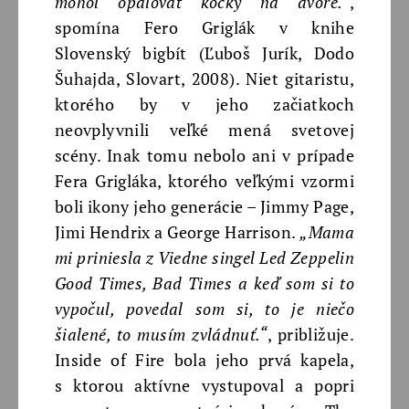
mohol opaľovať kočky na dvore.“
,
spomína Fero Griglák v knihe
Slovenský bigbít (Ľuboš Jurík, Dodo
Šuhajda, Slovart, 2008). Niet gitaristu,
ktorého by v jeho začiatkoch
neovplyvnili veľké mená svetovej
scény. Inak tomu nebolo ani v prípade
Fera Grigláka, ktorého veľkými vzormi
boli ikony jeho generácie – Jimmy Page,
Jimi Hendrix a George Harrison.
„Mama
mi priniesla z Viedne singel Led Zeppelin
Good Times, Bad Times a keď som si to
vypočul, povedal som si, to je niečo
šialené, to musím zvládnuť.“
, približuje.
Inside of Fire bola jeho prvá kapela,
s ktorou aktívne vystupoval a popri