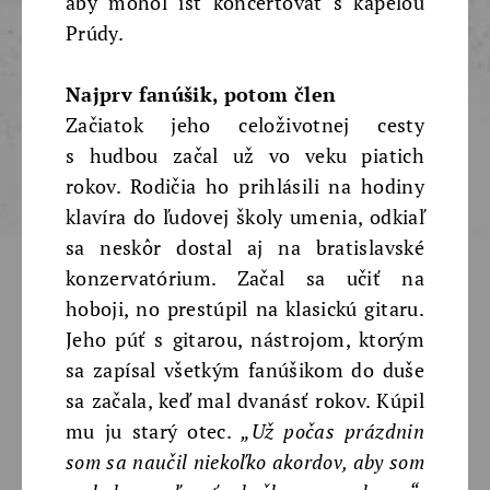
aby mohol ísť koncertovať s kapelou
Prúdy.
Najprv fanúšik, potom člen
Začiatok jeho celoživotnej cesty
s hudbou začal už vo veku piatich
rokov. Rodičia ho prihlásili na hodiny
klavíra do ľudovej školy umenia, odkiaľ
sa neskôr dostal aj na bratislavské
konzervatórium. Začal sa učiť na
hoboji, no prestúpil na klasickú gitaru.
Jeho púť s gitarou, nástrojom, ktorým
sa zapísal všetkým fanúšikom do duše
sa začala, keď mal dvanásť rokov. Kúpil
mu ju starý otec.
„Už počas prázdnin
som sa naučil niekoľko akordov, aby som