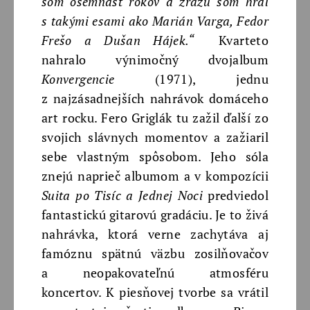
som osemnásť rokov a zrazu som hral
s takými esami ako Marián Varga, Fedor
Frešo a Dušan Hájek.“
Kvarteto
nahralo výnimočný dvojalbum
Konvergencie
(1971), jednu
z najzásadnejších nahrávok domáceho
art rocku. Fero Griglák tu zažil ďalší zo
svojich slávnych momentov a zažiaril
sebe vlastným spôsobom. Jeho sóla
znejú naprieč albumom a v kompozícii
Suita po Tisíc a Jednej Noci
predviedol
fantastickú gitarovú gradáciu. Je to živá
nahrávka, ktorá verne zachytáva aj
famóznu spätnú väzbu zosilňovačov
a neopakovateľnú atmosféru
koncertov. K piesňovej tvorbe sa vrátil