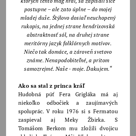
ktorých tento mág hral, sa zapísali síce
postupne – ale zato úplne – do mojej
mladej duše. Štýlovo dosiaľ neuchopený
rukopis, na jednej strane hendrixovská
abstraktnosť sól, na druhej strane
meritórny jazyk folklórnych motívov.
Niečo tak domáce, a zároveň svetovo
známe. Nenapodobiteľné, a pritom
samozrejmé. Naše - moje. Ďakujem.“
Ako sa stal z princa kráľ
Hudobná púť Fera Grigláka má aj
niekoľko odbočiek a zaujímavých
spoluprác. V roku 1976 si s Fermatou
zaspieval aj Meky Žbirka. S
Tomášom Berkom mu zložili dvojicu