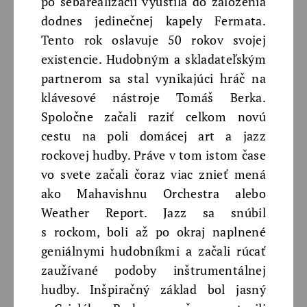
po sebarealizácii vyústila do založenia
dodnes jedinečnej kapely Fermata.
Tento rok oslavuje 50 rokov svojej
existencie. Hudobným a skladateľským
partnerom sa stal vynikajúci hráč na
klávesové nástroje Tomáš Berka.
Spoločne začali raziť celkom novú
cestu na poli domácej art a jazz
rockovej hudby. Práve v tom istom čase
vo svete začali čoraz viac znieť mená
ako Mahavishnu Orchestra alebo
Weather Report. Jazz sa snúbil
s rockom, boli až po okraj naplnené
geniálnymi hudobníkmi a začali rúcať
zaužívané podoby inštrumentálnej
hudby. Inšpiračný základ bol jasný