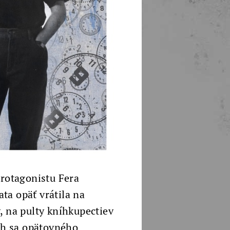
protagonistu Fera
ta opäť vrátila na
, na pulty kníhkupectiev
och sa opätovného