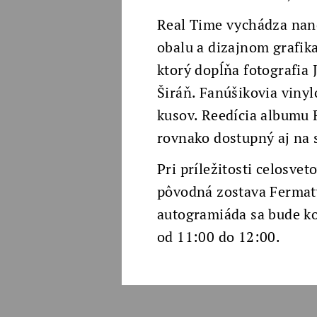
Real Time vychádza nano
obalu a dizajnom grafika
ktorý dopĺňa fotografia
Širáň. Fanúšikovia vinyl
kusov. Reedícia albumu 
rovnako dostupný aj na 
Pri príležitosti celosve
pôvodná zostava Fermaty
autogramiáda sa bude kon
od 11:00 do 12:00.