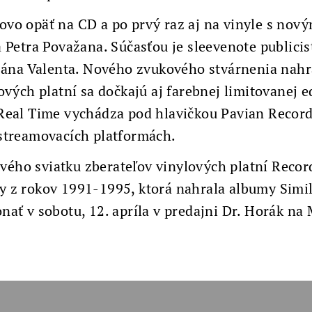
vo opäť na CD a po prvý raz aj na vinyle s nov
 Petra Považana. Súčasťou je sleevenote publici
 Jána Valenta. Nového zvukového stvárnenia nahr
ových platní sa dočkajú aj farebnej limitovanej e
Real Time vychádza pod hlavičkou Pavian Records
streamovacích platformách.
tového sviatku zberateľov vinylových platní Recor
 z rokov 1991-1995, ktorá nahrala albumy Simil
ať v sobotu, 12. apríla v predajni Dr. Horák na 