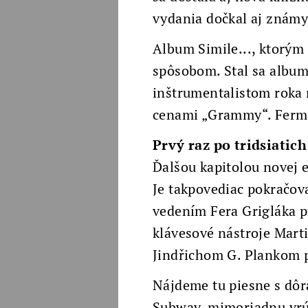
vydania dočkal aj známy
Album Simile..., ktorým
spôsobom. Stal sa albu
inštrumentalistom roka 
cenami „Grammy“. Fermat
Prvý raz po tridsiatic
Ďalšou kapitolou novej e
Je takpovediac pokračov
vedením Fera Grigláka p
klávesové nástroje Mar
Jindřichom G. Plankom p
Nájdeme tu piesne s dô
Subway, mimoriadnu vrúc