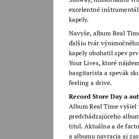
excelentné inštrumentál
kapely.
Navyše, album Real Time 
ďalšiu tvár výnimočného
kapely obohatil spev pr
Your Lives, ktoré nájdem
basgitarista a spevák s
feeling a drive.
Record Store Day a au
Album Real Time vyšiel 
predchádzajúceho albumu
titul. Aktuálna a de fa
a albumu navracia aj za