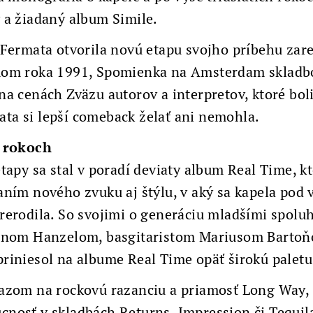
 a žiadaný album Simile.
 Fermata otvorila novú etapu svojho príbehu z
mom roka 1991, Spomienka na Amsterdam skladbo
na cenách Zväzu autorov a interpretov, ktoré bol
a si lepší comeback želať ani nemohla.
h rokoch
tapy sa stal v poradí deviaty album Real Time, kt
aním nového zvuku aj štýlu, v aký sa kapela p
rerodila. So svojimi o generáciu mladšími spol
tinom Hanzelom, basgitaristom Mariusom Barto
riniesol na albume Real Time opäť širokú palet
razom na rockovú razanciu a priamosť Long Way,
nosť v skladbách Returns, Impression či Tequil