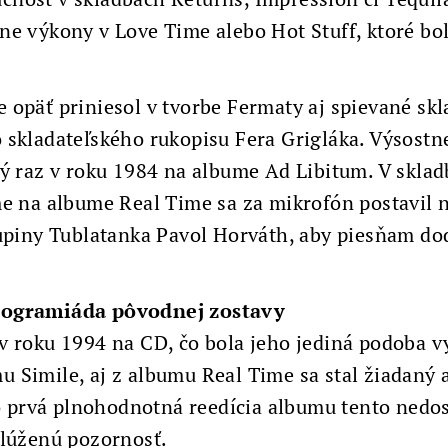
ne výkony v Love Time alebo Hot Stuff, ktoré bo
opäť priniesol v tvorbe Fermaty aj spievané skl
 skladateľského rukopisu Fera Grigláka. Výsostn
vý raz v roku 1984 na albume Ad Libitum. V skla
e na albume Real Time sa za mikrofón postavil n
kupiny Tublatanka Pavol Horváth, aby piesňam do
togramiáda pôvodnej zostavy
v roku 1994 na CD, čo bola jeho jediná podoba v
 Simile, aj z albumu Real Time sa stal žiadaný 
cto prvá plnohodnotná reedícia albumu tento ned
slúženú pozornosť.