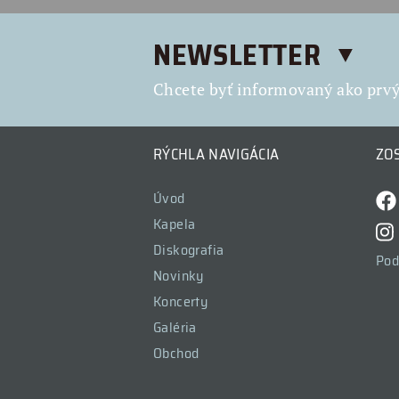
NEWSLETTER
Chcete byť informovaný ako prvý 
RÝCHLA NAVIGÁCIA
ZO
Úvod
Kapela
Diskografia
Pod
Novinky
Koncerty
Galéria
Obchod