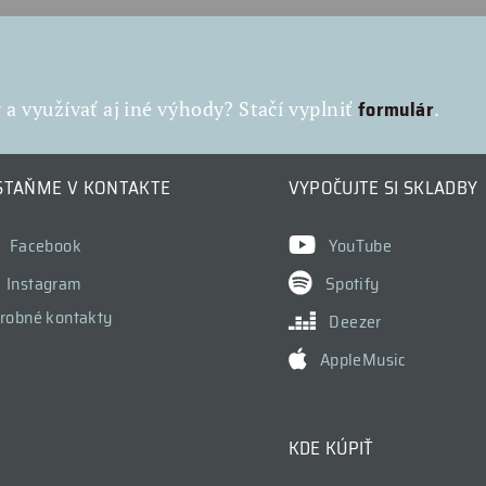
formulár
a využívať aj iné výhody? Stačí vyplniť
.
STAŇME V KONTAKTE
VYPOČUJTE SI SKLADBY
Facebook
YouTube
Instagram
Spotify
robné kontakty
Deezer
AppleMusic
KDE KÚPIŤ