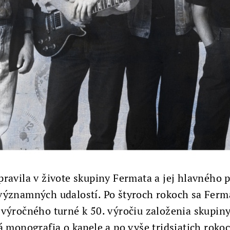
ravila v živote skupiny Fermata a jej hlavného 
významných udalostí. Po štyroch rokoch sa Ferma
 výročného turné k 50. výročiu založenia skupiny
á monografia o kapele a po vyše tridsiatich rok