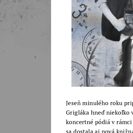
Jeseň minulého roku prip
Grigláka hneď niekoľko 
koncertné pódiá v rámci
sa dostala aj nová knižn