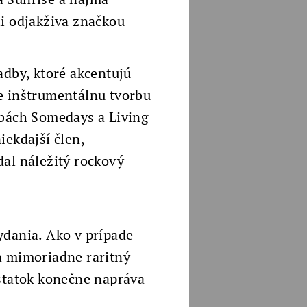
li odjakživa značkou
adby, ktoré akcentujú
e inštrumentálnu tvorbu
dbách Somedays a Living
iekdajší člen,
dal náležitý rockový
ydania. Ako v prípade
a mimoriadne raritný
ostatok konečne napráva