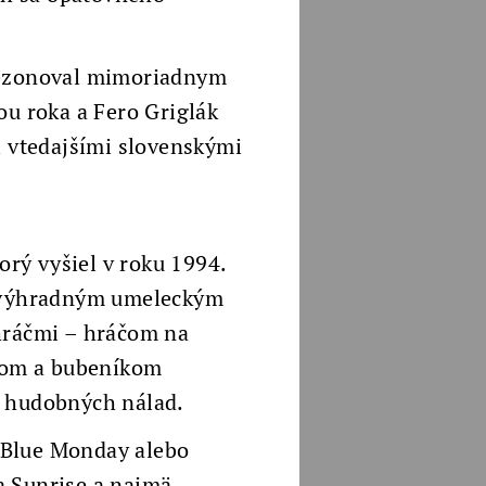
arezonoval mimoriadnym
u roka a Fero Griglák
i vtedajšími slovenskými
orý vyšiel v roku 1994.
od výhradným umeleckým
uhráčmi – hráčom na
ňom a bubeníkom
u hudobných nálad.
 Blue Monday alebo
a Sunrise a najmä