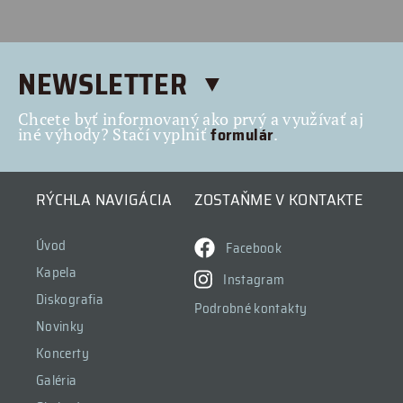
NEWSLETTER
Chcete byť informovaný ako prvý a využívať aj
formulár
iné výhody? Stačí vyplniť
.
RÝCHLA NAVIGÁCIA
ZOSTAŇME V KONTAKTE
Úvod
Facebook
Kapela
Instagram
Diskografia
Podrobné kontakty
Novinky
Koncerty
Galéria