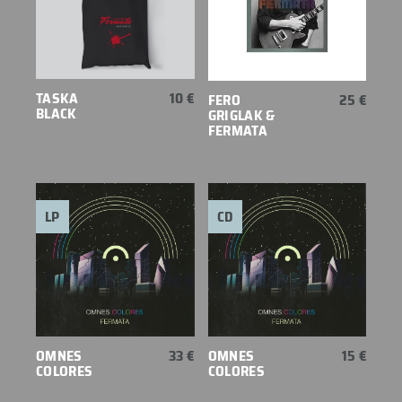
TASKA
10 €
FERO
25 €
BLACK
GRIGLAK &
FERMATA
LP
CD
OMNES
33 €
OMNES
15 €
COLORES
COLORES