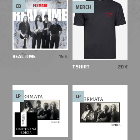
CD
MERCH
REAL TIME
15 €
T SHIRT
20 €
LP
LP