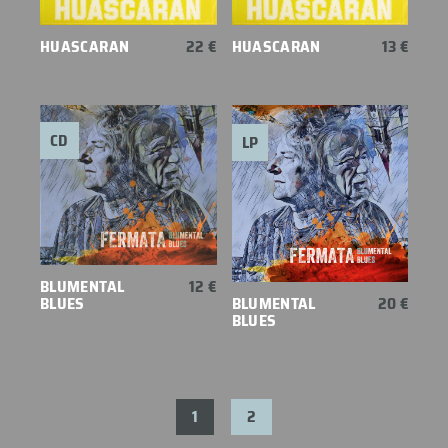
HUASCARAN
22 €
HUASCARAN
13 €
CD
LP
BLUMENTAL
12 €
BLUES
BLUMENTAL
20 €
BLUES
1
2