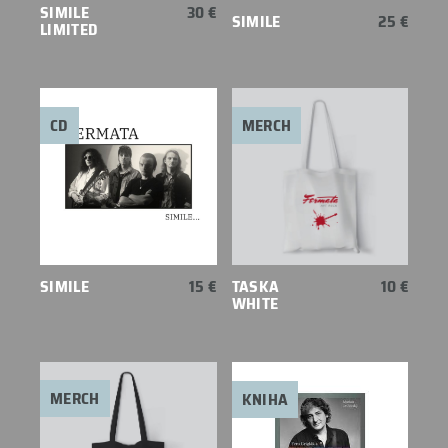
SIMILE
30 €
SIMILE
25 €
LIMITED
CD
MERCH
SIMILE
15 €
TASKA
10 €
WHITE
MERCH
KNIHA