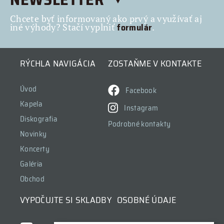
Chcete byť informovaný ako prvý a využívať aj
formulár
iné výhody? Stačí vyplniť
.
RÝCHLA NAVIGÁCIA
ZOSTAŇME V KONTAKTE
Úvod
Facebook
Kapela
Instagram
Diskografia
Podrobné kontakty
Novinky
Koncerty
Galéria
Obchod
VYPOČUJTE SI SKLADBY
OSOBNÉ ÚDAJE