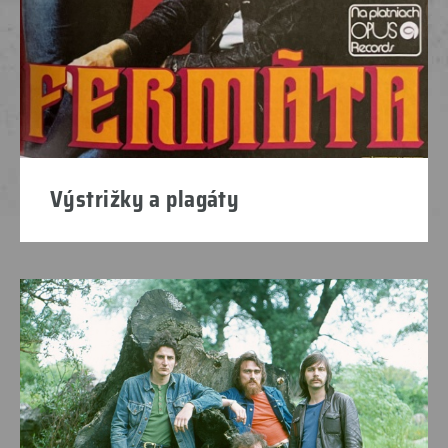
Výstrižky a plagáty