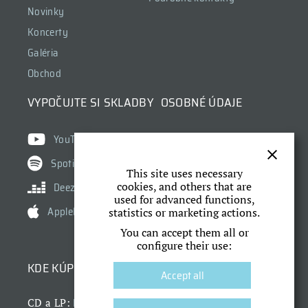
Novinky
Koncerty
Galéria
Obchod
VYPOČUJTE SI SKLADBY
OSOBNÉ ÚDAJE
Ochrana osobných údajov
YouTube
Cookies
Spotify
This site uses necessary
Nastavenie cookies
cookies, and others that are
Deezer
used for advanced functions,
AppleMusic
statistics or marketing actions.
You can accept them all or
configure their use:
KDE KÚPIŤ
Accept all
Dr. Horák
CD a LP: