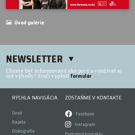
Úvod galérie
NEWSLETTER
Chcete byť informovaný ako prvý a využívať aj
formulár
iné výhody? Stačí vyplniť
.
RÝCHLA NAVIGÁCIA
ZOSTAŇME V KONTAKTE
Úvod
Facebook
Kapela
Instagram
Diskografia
Podrobné kontakty