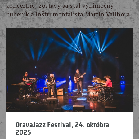
koncertnej zostavy sa stal výnimočný
bubeník a inštrumentalista Martin Valihora.
OravaJazz Festival, 24. októbra
2025